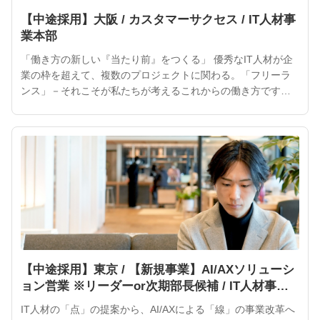
【中途採用】大阪 / カスタマーサクセス / IT人材事
業本部
「働き方の新しい『当たり前』をつくる」 優秀なIT人材が企
業の枠を超えて、複数のプロジェクトに関わる。「フリーラ
ンス」－それこそが私たちが考えるこれからの働き方です。
ITフリーランスの活躍によって、より魅力的なサービスやプ
ロダクトが次々と生まれるでしょう。 ITフリーランスは企業
や社会にとって、大きな力となるはずです。インターネット
が私たちの「当たり前」になったように、ITフリーランスを
働き方
【中途採用】東京 / 【新規事業】AI/AXソリューシ
ョン営業 ※リーダーor次期部長候補 / IT人材事業
本部
IT人材の「点」の提案から、AI/AXによる「線」の事業改革へ