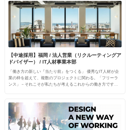
や社会にとって、大きな力となるはずです。インターネット
が私たちの「当たり前」になったように、ITフリーランスを
働き方
【中途採用】福岡 / 法人営業（リクルーティングア
ドバイザー） / IT人材事業本部
「働き方の新しい『当たり前』をつくる」 優秀なIT人材が企
業の枠を超えて、複数のプロジェクトに関わる。「フリーラ
ンス」－それこそが私たちが考えるこれからの働き方です。
ITフリーランスの活躍によって、より魅力的なサービスやプ
ロダクトが次々と生まれるでしょう。 ITフリーランスは企業
や社会にとって、大きな力となるはずです。インターネット
が私たちの「当たり前」になったように、ITフリーランスを
働き方