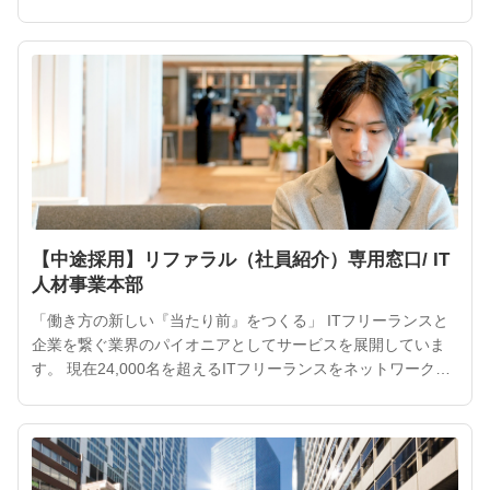
ITフリーランスの活躍によって、より魅力的なサービスやプ
ロダクトが次々と生まれるでしょう。 ITフリーランスは企業
や社会にとって、大きな力となるはずです。インターネット
が私たちの「当たり前」になったように、ITフリーランスを
働き方
【中途採用】リファラル（社員紹介）専用窓口/ IT
人材事業本部
「働き方の新しい『当たり前』をつくる」 ITフリーランスと
企業を繋ぐ業界のパイオニアとしてサービスを展開していま
す。 現在24,000名を超えるITフリーランスをネットワーク
し、安心して挑戦できる環境を支援するとともに、事業モデ
ルを「人材を繋ぐ」から「企業の課題を解決する」へとアッ
プデート。 当社の豊富なデータと「人とAIの共創」を掛け合
わせたチーム体制により、単なる人材マッチングを越え、日
本