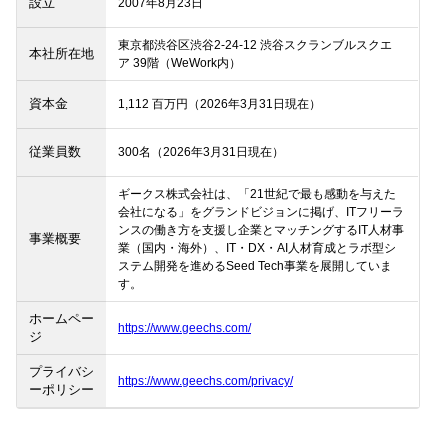
設立
2007年8月23日
東京都渋谷区渋谷2-24-12 渋谷スクランブルスクエ
本社所在地
ア 39階（WeWork内）
資本金
1,112 百万円（2026年3月31日現在）
従業員数
300名（2026年3月31日現在）
ギークス株式会社は、「21世紀で最も感動を与えた
会社になる」をグランドビジョンに掲げ、ITフリーラ
ンスの働き方を支援し企業とマッチングするIT人材事
事業概要
業（国内・海外）、IT・DX・AI人材育成とラボ型シ
ステム開発を進めるSeed Tech事業を展開していま
す。
ホームペー
https://www.geechs.com/
ジ
プライバシ
https://www.geechs.com/privacy/
ーポリシー