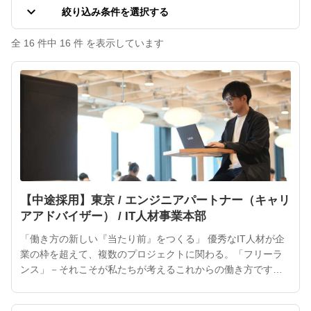
keyboard_arrow_down
絞り込み条件を選択する
全 16 件中 16 件 を表示しています
【中途採用】東京 / エンジニアパートナー（キャリ
アアドバイザー） / IT人材事業本部
「働き方の新しい『当たり前』をつくる」 優秀なIT人材が企
業の枠を超えて、複数のプロジェクトに関わる。「フリーラ
ンス」－それこそが私たちが考えるこれからの働き方です。
ITフリーランスの活躍によって、より魅力的なサービスやプ
ロダクトが次々と生まれるでしょう。 ITフリーランスは企業