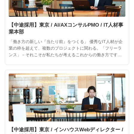
【中途採用】東京 / AI/AXコンサルPMO / IT人材事
業本部
「働き方の新しい『当たり前』をつくる」 優秀なIT人材が企
業の枠を超えて、複数のプロジェクトに関わる。「フリーラ
ンス」－それこそが私たちが考えるこれからの働き方です。
ITフリーランスの活躍によって、より魅力的なサービスやプ
ロダクトが次々と生まれるでしょう。 ITフリーランスは企業
や社会にとって、大きな力となるはずです。インターネット
が私たちの「当たり前」になったように、ITフリーランスを
働き方
【中途採用】東京 / インハウスWebディレクター /