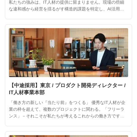
私たちの強みは、IT人材の提供に留まりません。現場の些細
な違和感から経営を揺るがす構造的課題を特定し、AI活用と
高度な専門人材を組み合わせた「事業課題を自ら解決し続け
る成功の型（メソッド）」を顧客組織にインストールしま
す。 企業の文化、PMの悩み、フリーランスの志向性。そのす
べてを20年にわたり熟知してきたギークスだからこそ、単な
【中途採用】東京 / プロダクト開発ディレクター /
IT人材事業本部
「働き方の新しい『当たり前』をつくる」 優秀なIT人材が企
業の枠を超えて、複数のプロジェクトに関わる。「フリーラ
ンス」－それこそが私たちが考えるこれからの働き方です。
ITフリーランスの活躍によって、より魅力的なサービスやプ
ロダクトが次々と生まれるでしょう。 ITフリーランスは企業
や社会にとって、大きな力となるはずです。インターネット