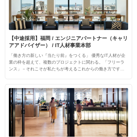
【中途採用】福岡 / エンジニアパートナー（キャリ
アアドバイザー） / IT人材事業本部
「働き方の新しい『当たり前』をつくる」 優秀なIT人材が企
業の枠を超えて、複数のプロジェクトに関わる。「フリーラ
ンス」－それこそが私たちが考えるこれからの働き方です。
ITフリーランスの活躍によって、より魅力的なサービスやプ
ロダクトが次々と生まれるでしょう。 ITフリーランスは企業
や社会にとって、大きな力となるはずです。インターネット
が私たちの「当たり前」になったように、ITフリーランスを
働き方