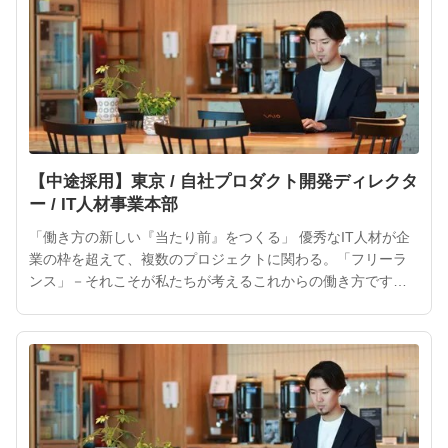
が私たちの「当たり前」になったように、ITフリーランスを
働き方
【中途採用】東京 / 自社プロダクト開発ディレクタ
ー / IT人材事業本部
「働き方の新しい『当たり前』をつくる」 優秀なIT人材が企
業の枠を超えて、複数のプロジェクトに関わる。「フリーラ
ンス」－それこそが私たちが考えるこれからの働き方です。
ITフリーランスの活躍によって、より魅力的なサービスやプ
ロダクトが次々と生まれるでしょう。 ITフリーランスは企業
や社会にとって、大きな力となるはずです。インターネット
が私たちの「当たり前」になったように、ITフリーランスを
働き方