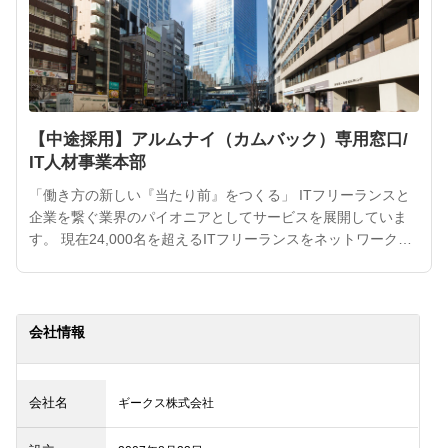
【中途採用】アルムナイ（カムバック）専用窓口/
IT人材事業本部
「働き方の新しい『当たり前』をつくる」 ITフリーランスと
企業を繋ぐ業界のパイオニアとしてサービスを展開していま
す。 現在24,000名を超えるITフリーランスをネットワーク
し、安心して挑戦できる環境を支援するとともに、事業モデ
ルを「人材を繋ぐ」から「企業の課題を解決する」へとアッ
プデート。 当社の豊富なデータと「人とAIの共創」を掛け合
わせたチーム体制により、単なる人材マッチングを越え、日
会社情報
本
会社名
ギークス株式会社