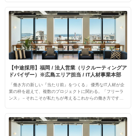
ロダクトが次々と生まれるでしょう。 ITフリーランスは企業
や社会にとって、大きな力となるはずです。インターネット
が私たちの「当たり前」になったように、ITフリーランスを
働き方
【中途採用】福岡 / 法人営業（リクルーティングア
ドバイザー）※広島エリア担当 / IT人材事業本部
「働き方の新しい『当たり前』をつくる」 優秀なIT人材が企
業の枠を超えて、複数のプロジェクトに関わる。「フリーラ
ンス」－それこそが私たちが考えるこれからの働き方です。
ITフリーランスの活躍によって、より魅力的なサービスやプ
ロダクトが次々と生まれるでしょう。 ITフリーランスは企業
や社会にとって、大きな力となるはずです。インターネット
が私たちの「当たり前」になったように、ITフリーランスを
働き方