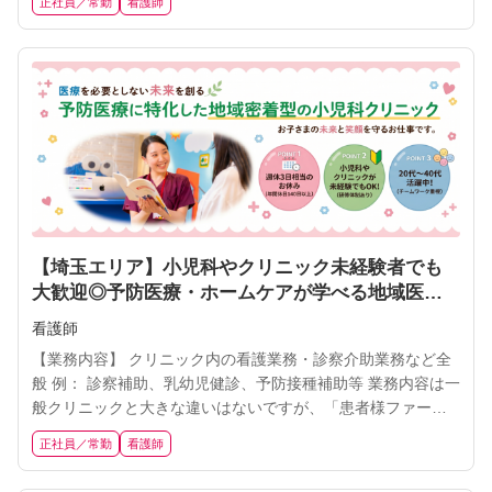
正社員／常勤
看護師
ィブで頑張りや実績に合わせて評価する制度をご用意してい
ます。 ※補足 ・自社で開発した「電子カルテ・問診システ
ム」を使用。 →患者様の利便性向上はもちろんのこと、スタ
ッ
【埼玉エリア】小児科やクリニック未経験者でも
大歓迎◎予防医療・ホームケアが学べる地域医療
で健康を支える看護師に挑戦しませんか？【週休3
看護師
日相当／年間休日140日以上／残業月10h未満】
【業務内容】 クリニック内の看護業務・診察介助業務など全
般 例： 診察補助、乳幼児健診、予防接種補助等 業務内容は一
般クリニックと大きな違いはないですが、「患者様ファース
ト」で行動できる方を歓迎します！ 年2回の評価やインセンテ
正社員／常勤
看護師
ィブで頑張りや実績に合わせて評価する制度をご用意してい
ます。 ※補足 ・自社で開発した「電子カルテ・問診システ