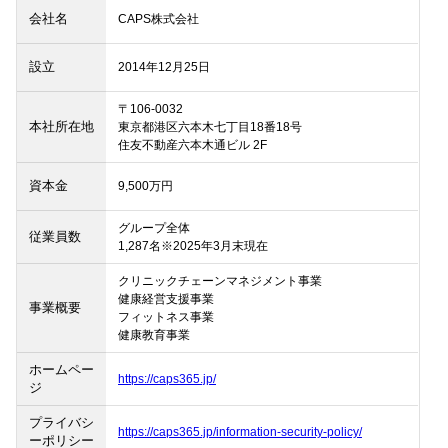
会社名
CAPS株式会社
設立
2014年12月25日
〒106-0032

本社所在地
東京都港区六本木七丁目18番18号

住友不動産六本木通ビル 2F
資本金
9,500万円
グループ全体

従業員数
1,287名※2025年3月末現在
クリニックチェーンマネジメント事業

健康経営支援事業

事業概要
フィットネス事業

健康教育事業
ホームペー
https://caps365.jp/
ジ
プライバシ
https://caps365.jp/information-security-policy/
ーポリシー