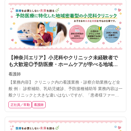
ム」を使用。 →患者様の利便性向上はもちろんのこと、スタ
ッ
【神奈川エリア】小児科やクリニック未経験者で
も大歓迎◎予防医療・ホームケアが学べる地域医
療で健康を支える看護師に挑戦しませんか？【週
看護師
休3日相当／年間休日140日以上／残業月10h未満】
【業務内容】 クリニック内の看護業務・診察介助業務など全
般 例： 診察補助、乳幼児健診、予防接種補助等 業務内容は一
般クリニックと大きな違いはないですが、「患者様ファース
ト」で行動できる方を歓迎します！ 年2回の評価やインセンテ
正社員／常勤
看護師
ィブで頑張りや実績に合わせて評価する制度をご用意してい
ます。 ※補足 ・自社で開発した「電子カルテ・問診システ
ム」を使用。 →患者様の利便性向上はもちろんのこと、スタ
ッ