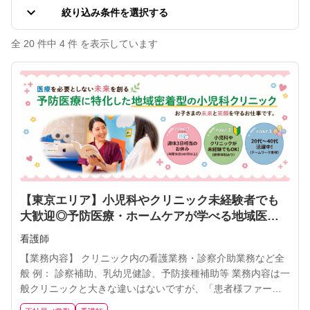
keyboard_arrow_down
絞り込み条件を選択する
全 20 件中 4 件 を表示しています
【東京エリア】小児科やクリニック未経験者でも
大歓迎◎予防医療・ホームケアが学べる地域医療
で健康を支える看護師に挑戦しませんか？【週休3
看護師
日相当／年間休日140日以上／残業月10h未満】
【業務内容】 クリニック内の看護業務・診察介助業務など全
般 例： 診察補助、乳幼児健診、予防接種補助等 業務内容は一
般クリニックと大きな違いはないですが、「患者様ファース
ト」で行動できる方を歓迎します！ 年2回の評価やインセンテ