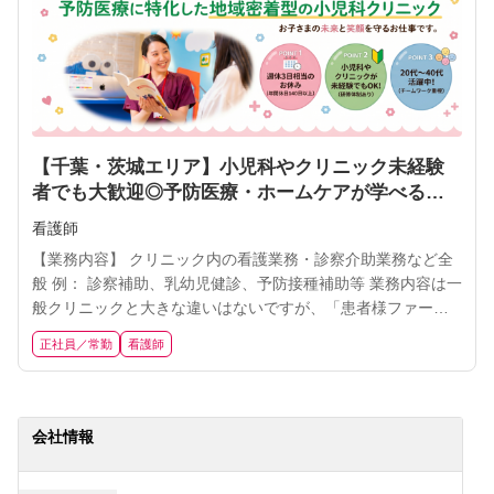
【千葉・茨城エリア】小児科やクリニック未経験
者でも大歓迎◎予防医療・ホームケアが学べる地
域医療で健康を支える看護師に挑戦しませんか？
看護師
【週休3日相当／年間休日140日以上／残業月10h未
【業務内容】 クリニック内の看護業務・診察介助業務など全
満】
般 例： 診察補助、乳幼児健診、予防接種補助等 業務内容は一
般クリニックと大きな違いはないですが、「患者様ファース
ト」で行動できる方を歓迎します！ 年2回の評価やインセンテ
正社員／常勤
看護師
ィブで頑張りや実績に合わせて評価する制度をご用意してい
ます。 ※補足 ・自社で開発した「電子カルテ・問診システ
ム」を使用。 →患者様の利便性向上はもちろんのこと、スタ
ッ
会社情報